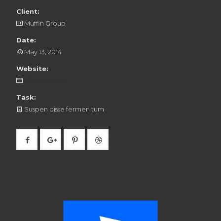
Client:
Muffin Group
Date:
May 13, 2014
Website:
View website
Task:
Suspen disse fermen tum