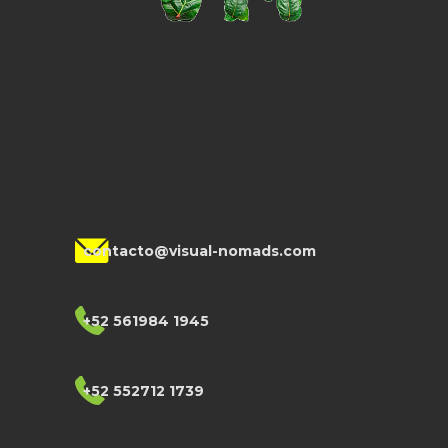
contacto@visual-nomads.com
+52 561984 1945
+52 552712 1739